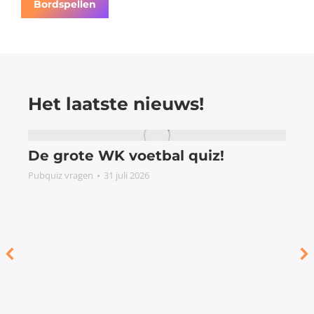
Bordspellen
Het laatste nieuws!
De grote WK voetbal quiz!
Pubquiz vragen
31 juli 2026
P