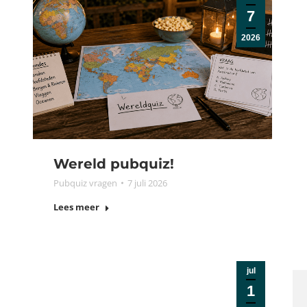
7
2026
Wereld pubquiz!
Pubquiz vragen
7 juli 2026
Lees meer
jul
1