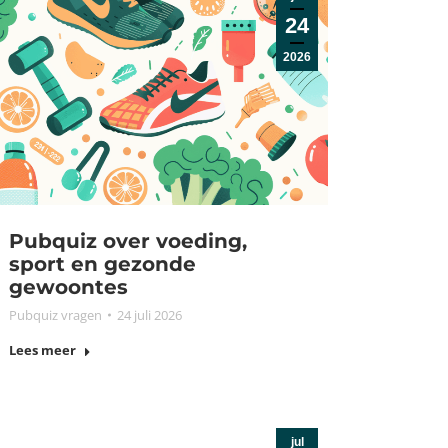
24
2026
Pubquiz over voeding,
sport en gezonde
gewoontes
Pubquiz vragen
24 juli 2026
Lees meer
jul