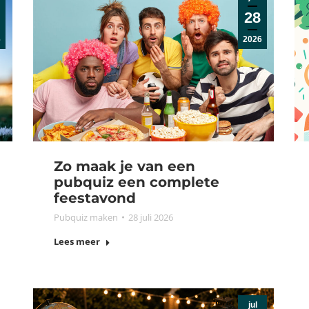
28
6
2026
Zo maak je van een
pubquiz een complete
feestavond
Pubquiz maken
28 juli 2026
Lees meer
jul