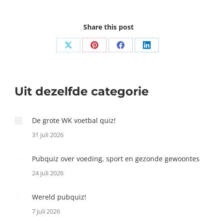
Share this post
Share
Share
Share
Share
on
on
on
on
X
Pinterest
Facebook
LinkedIn
Uit dezelfde categorie
De grote WK voetbal quiz!
31 juli 2026
Pubquiz over voeding, sport en gezonde gewoontes
24 juli 2026
Wereld pubquiz!
7 juli 2026