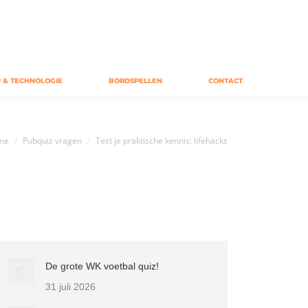
 & TECHNOLOGIE
BORDSPELLEN
CONTACT
bent hier:
me
Pubquiz vragen
Test je praktische kennis: lifehacks
De grote WK voetbal quiz!
31 juli 2026