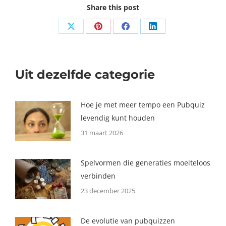
Share this post
Share
Share
Share
Share
on
on
on
on
X
Pinterest
Facebook
LinkedIn
Uit dezelfde categorie
Hoe je met meer tempo een Pubquiz
levendig kunt houden
31 maart 2026
Spelvormen die generaties moeiteloos
verbinden
23 december 2025
De evolutie van pubquizzen